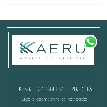
KAERU DESIGN EM SUPERFÍCIES
Siga e acompanhe as novidades!