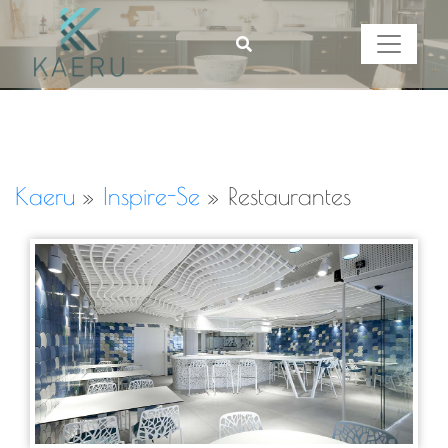
Kaeru
»
Inspire-Se
»
Restaurantes