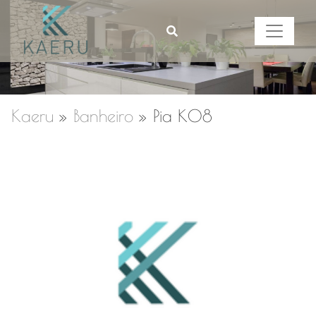
Kaeru
»
Banheiro
»
Pia K08