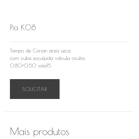
Pia K08
Tampo de Corian área seca
com cuba esculpida válvula oculta
0.80×0.50 saia15
SOLICITAR
Mais produtos