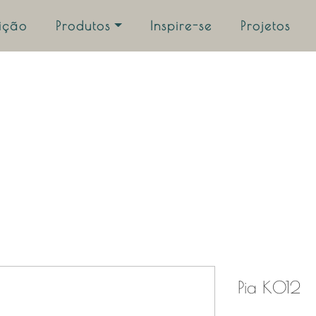
uição
Produtos
Inspire-se
Projetos
Pia K012