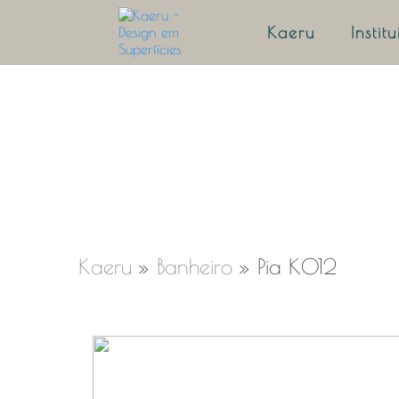
Kaeru
Instit
Kaeru
»
Banheiro
»
Pia K012