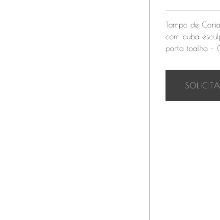
Tampo de Coria
com cuba esculp
porta toalha –
SOLICIT