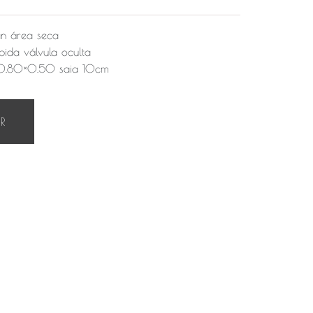
n área seca
ida válvula oculta
 0.80×0.50 saia 10cm
AR