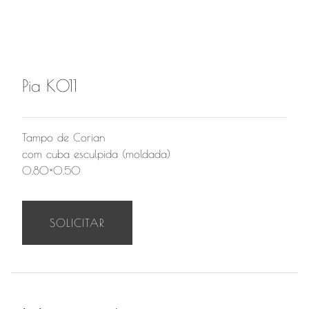
Pia K011
Tampo de Corian
com cuba esculpida (moldada)
0.80×0.50
SOLICITAR