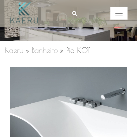
Kaeru
»
Banheiro
»
Pia K011