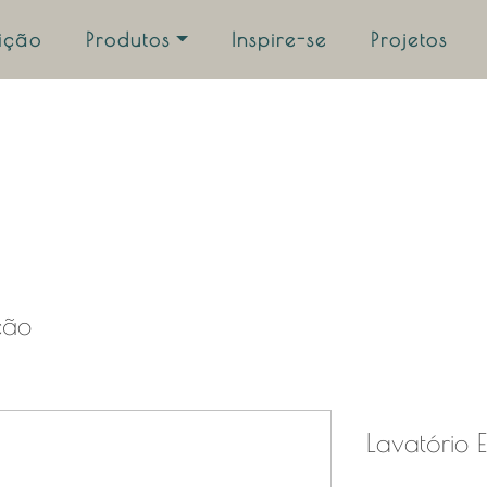
uição
Produtos
Inspire-se
Projetos
ção
Lavatório 