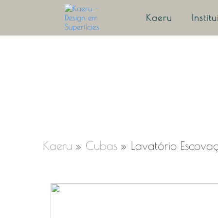
Kaeru
Instit
Kaeru
»
Cubas
»
Lavatório Escova