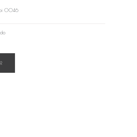
abi 0046
ado
AR