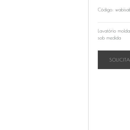
Código: wabis
Lavatório mold
sob medida
SOLICIT