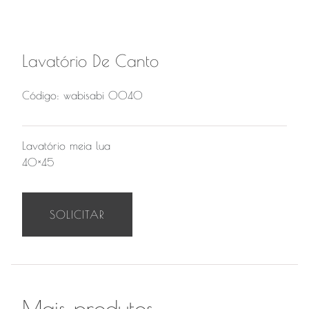
Lavatório De Canto
Código: wabisabi 0040
Lavatório meia lua
40×45
SOLICITAR
Mais produtos