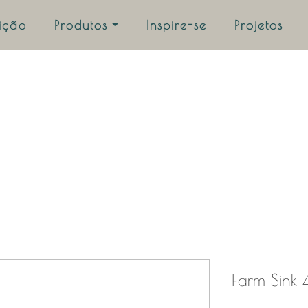
uição
Produtos
Inspire-se
Projetos
Farm Sink 