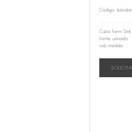
Código: koto
Cuba Farm Sink
frente usinada
sob medida
SOLICIT