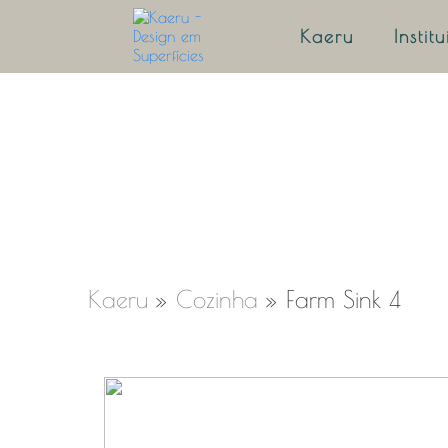
Kaeru
Instit
Kaeru
»
Cozinha
»
Farm Sink 4