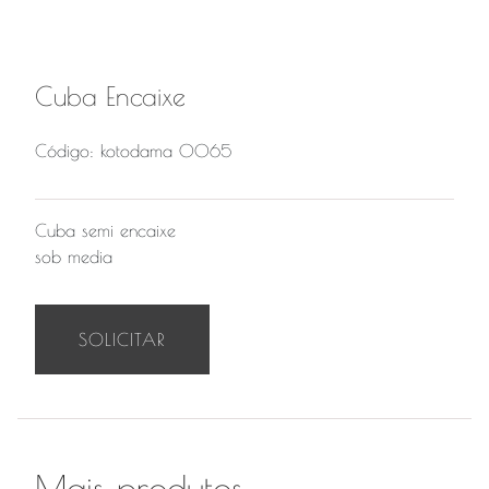
Cuba Encaixe
Código: kotodama 0065
Cuba semi encaixe
sob media
SOLICITAR
Mais produtos