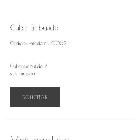
Cuba Embutida
Código: kotodama 0062
Cuba embutida P
sob medida
SOLICITAR
Mais produtos