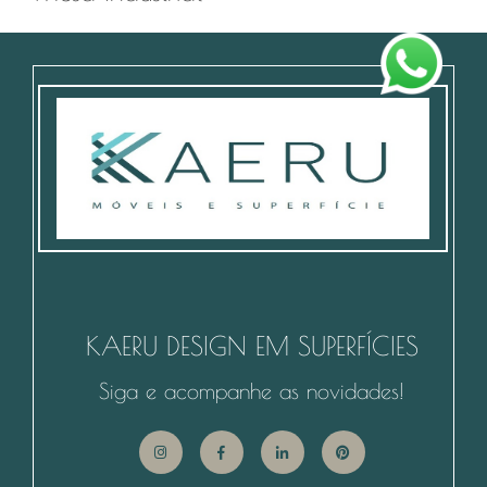
KAERU DESIGN EM SUPERFÍCIES
Siga e acompanhe as novidades!