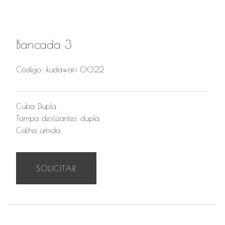
Bancada 3
Código: kudawari 0022
Cuba Dupla
Tampa deslizantes dupla
Calha úmida
SOLICITAR