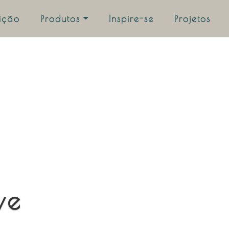
uição
Produtos
Inspire-se
Projetos
ve